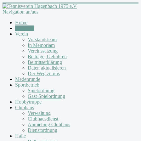
Navigation an/aus
Home
Aktuelles
Verein
Vorstandsteam
In Memoriam
Vereinssatzung
Beiträge, Gebühren
Beitrittserklärung
Daten aktualisieren
Der Weg zu uns
Medenrunde
Sportbetrieb
Spielordnung
Gast-Spielordnung
Hobbytruppe
Clubhaus
Verwaltung
Clubhausdienst
Anmietung Clubhaus
Dienstordnung
Halle