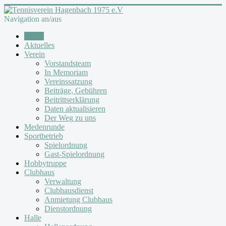
Navigation an/aus
Home
Aktuelles
Verein
Vorstandsteam
In Memoriam
Vereinssatzung
Beiträge, Gebühren
Beitrittserklärung
Daten aktualisieren
Der Weg zu uns
Medenrunde
Sportbetrieb
Spielordnung
Gast-Spielordnung
Hobbytruppe
Clubhaus
Verwaltung
Clubhausdienst
Anmietung Clubhaus
Dienstordnung
Halle