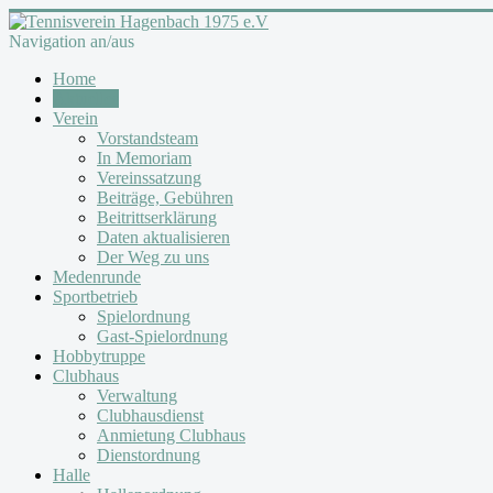
Navigation an/aus
Home
Aktuelles
Verein
Vorstandsteam
In Memoriam
Vereinssatzung
Beiträge, Gebühren
Beitrittserklärung
Daten aktualisieren
Der Weg zu uns
Medenrunde
Sportbetrieb
Spielordnung
Gast-Spielordnung
Hobbytruppe
Clubhaus
Verwaltung
Clubhausdienst
Anmietung Clubhaus
Dienstordnung
Halle