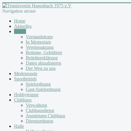
Navigation an/aus
Home
Aktuelles
Verein
Vorstandsteam
In Memoriam
Vereinssatzung
Beiträge, Gebühren
Beitrittserklärung
Daten aktualisieren
Der Weg zu uns
Medenrunde
Sportbetrieb
Spielordnung
Gast-Spielordnung
Hobbytruppe
Clubhaus
Verwaltung
Clubhausdienst
Anmietung Clubhaus
Dienstordnung
Halle