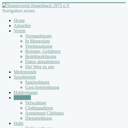
Navigation an/aus
Home
Aktuelles
Verein
Vorstandsteam
In Memoriam
Vereinssatzung
Beiträge, Gebühren
Beitrittserklärung
Daten aktualisieren
Der Weg zu uns
Medenrunde
Sportbetrieb
Spielordnung
Gast-Spielordnung
Hobbytruppe
Clubhaus
Verwaltung
Clubhausdienst
Anmietung Clubhaus
Dienstordnung
Halle