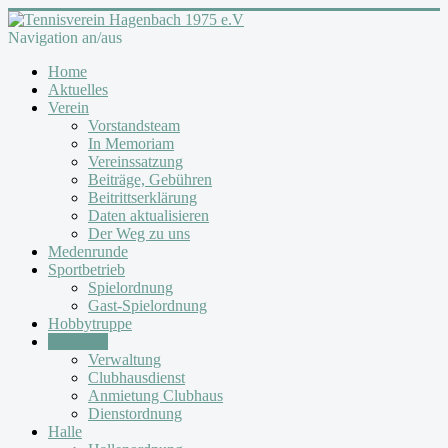
Navigation an/aus
Home
Aktuelles
Verein
Vorstandsteam
In Memoriam
Vereinssatzung
Beiträge, Gebühren
Beitrittserklärung
Daten aktualisieren
Der Weg zu uns
Medenrunde
Sportbetrieb
Spielordnung
Gast-Spielordnung
Hobbytruppe
Clubhaus
Verwaltung
Clubhausdienst
Anmietung Clubhaus
Dienstordnung
Halle