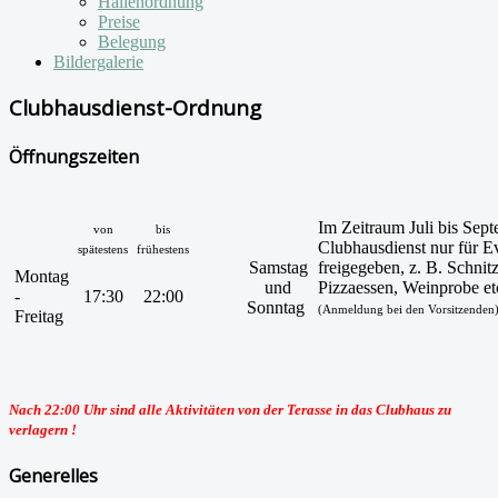
Hallenordnung
Preise
Belegung
Bildergalerie
Clubhausdienst-Ordnung
Öffnungszeiten
Im Zeitraum Juli bis Sep
von
bis
Clubhausdienst nur für E
spätestens
frühestens
Samstag
freigegeben, z. B. Schnit
Montag
und
Pizzaessen, Weinprobe et
-
17:30
22:00
Sonntag
(Anmeldung bei den Vorsitzenden
Freitag
Nach 22:00 Uhr sind alle Aktivitäten von der Terasse in das Clubhaus zu
verlagern !
Generelles