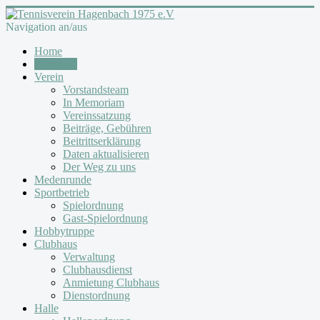
Navigation an/aus
Home
Aktuelles
Verein
Vorstandsteam
In Memoriam
Vereinssatzung
Beiträge, Gebühren
Beitrittserklärung
Daten aktualisieren
Der Weg zu uns
Medenrunde
Sportbetrieb
Spielordnung
Gast-Spielordnung
Hobbytruppe
Clubhaus
Verwaltung
Clubhausdienst
Anmietung Clubhaus
Dienstordnung
Halle