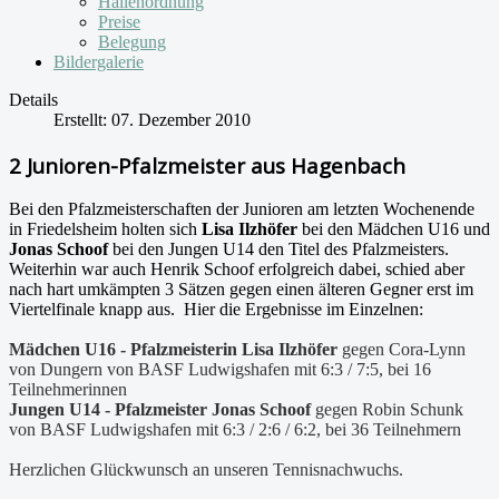
Hallenordnung
Preise
Belegung
Bildergalerie
Details
Erstellt: 07. Dezember 2010
2 Junioren-Pfalzmeister aus Hagenbach
Bei den Pfalzmeisterschaften der Junioren am letzten Wochenende
in Friedelsheim holten sich
Lisa Ilzhöfer
bei den Mädchen U16 und
Jonas Schoof
bei den Jungen U14 den Titel des Pfalzmeisters.
Weiterhin war auch Henrik Schoof erfolgreich dabei, schied aber
nach hart umkämpten 3 Sätzen gegen einen älteren Gegner erst im
Viertelfinale knapp aus. Hier die Ergebnisse im Einzelnen:
Mädchen U16 - Pfalzmeisterin Lisa Ilzhöfer
gegen Cora-Lynn
von Dungern von BASF Ludwigshafen mit 6:3 / 7:5, bei 16
Teilnehmerinnen
Jungen U14 - Pfalzmeister Jonas Schoof
gegen Robin Schunk
von BASF Ludwigshafen mit 6:3 / 2:6 / 6:2, bei 36 Teilnehmern
Herzlichen Glückwunsch an unseren Tennisnachwuchs.