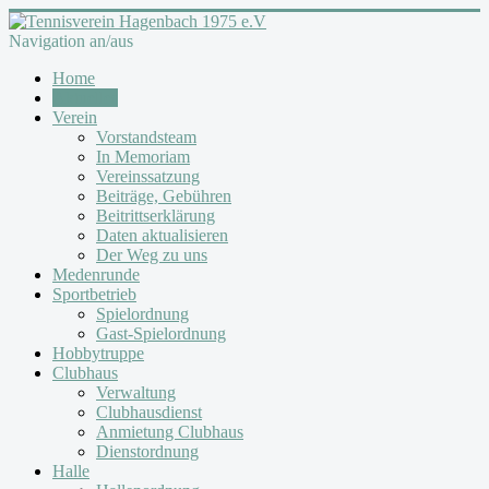
Navigation an/aus
Home
Aktuelles
Verein
Vorstandsteam
In Memoriam
Vereinssatzung
Beiträge, Gebühren
Beitrittserklärung
Daten aktualisieren
Der Weg zu uns
Medenrunde
Sportbetrieb
Spielordnung
Gast-Spielordnung
Hobbytruppe
Clubhaus
Verwaltung
Clubhausdienst
Anmietung Clubhaus
Dienstordnung
Halle