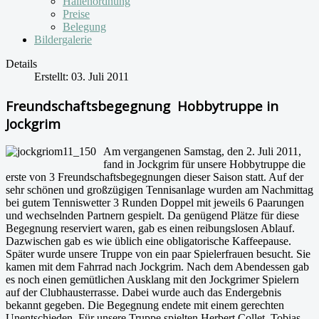
Hallenordnung
Preise
Belegung
Bildergalerie
Details
Erstellt: 03. Juli 2011
Freundschaftsbegegnung Hobbytruppe in
Jockgrim
Am vergangenen Samstag, den 2. Juli 2011,
fand in Jockgrim für unsere Hobbytruppe die
erste von 3 Freundschaftsbegegnungen dieser Saison statt. Auf der
sehr schönen und großzügigen Tennisanlage wurden am Nachmittag
bei gutem Tenniswetter 3 Runden Doppel mit jeweils 6 Paarungen
und wechselnden Partnern gespielt. Da genügend Plätze für diese
Begegnung reserviert waren, gab es einen reibungslosen Ablauf.
Dazwischen gab es wie üblich eine obligatorische Kaffeepause.
Später wurde unsere Truppe von ein paar Spielerfrauen besucht. Sie
kamen mit dem Fahrrad nach Jockgrim. Nach dem Abendessen gab
es noch einen gemütlichen Ausklang mit den Jockgrimer Spielern
auf der Clubhausterrasse. Dabei wurde auch das Endergebnis
bekannt gegeben. Die Begegnung endete mit einem gerechten
Unentschieden. Für unsere Truppe spielten Herbert Collet, Tobias