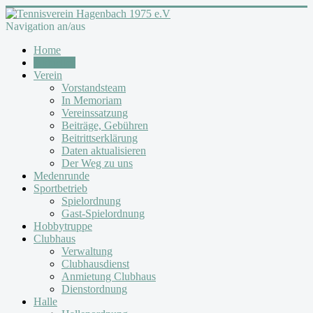
Navigation an/aus
Home
Aktuelles
Verein
Vorstandsteam
In Memoriam
Vereinssatzung
Beiträge, Gebühren
Beitrittserklärung
Daten aktualisieren
Der Weg zu uns
Medenrunde
Sportbetrieb
Spielordnung
Gast-Spielordnung
Hobbytruppe
Clubhaus
Verwaltung
Clubhausdienst
Anmietung Clubhaus
Dienstordnung
Halle