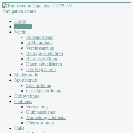
Navigation an/aus
Home
Aktuelles
Verein
Vorstandsteam
In Memoriam
Vereinssatzung
Beiträge, Gebühren
Beitrittserklärung
Daten aktualisieren
Der Weg zu uns
Medenrunde
Sportbetrieb
Spielordnung
Gast-Spielordnung
Hobbytruppe
Clubhaus
Verwaltung
Clubhausdienst
Anmietung Clubhaus
Dienstordnung
Halle