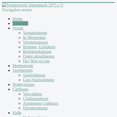
Navigation an/aus
Home
Aktuelles
Verein
Vorstandsteam
In Memoriam
Vereinssatzung
Beiträge, Gebühren
Beitrittserklärung
Daten aktualisieren
Der Weg zu uns
Medenrunde
Sportbetrieb
Spielordnung
Gast-Spielordnung
Hobbytruppe
Clubhaus
Verwaltung
Clubhausdienst
Anmietung Clubhaus
Dienstordnung
Halle