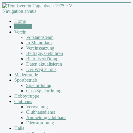
Navigation an/aus
Home
Aktuelles
Verein
Vorstandsteam
In Memoriam
Vereinssatzung
Beiträge, Gebühren
Beitrittserklärung
Daten aktualisieren
Der Weg zu uns
Medenrunde
Sportbetrieb
Spielordnung
Gast-Spielordnung
Hobbytruppe
Clubhaus
Verwaltung
Clubhausdienst
Anmietung Clubhaus
Dienstordnung
Halle