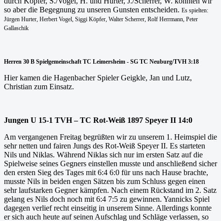
durch Köpfer, S./Vogel, H. und Hurter, J./Scherrer, W. konnten wir
so aber die Begegnung zu unseren Gunsten entscheiden.
Es spielten:
Jürgen Hurter, Herbert Vogel, Siggi Köpfer, Walter Scherrer, Rolf Herrmann, Peter
Gallaschik
Herren 30 B Spielgemeinschaft
TC Leimersheim - SG TC Neuburg/TVH 3:18
Hier kamen die Hagenbacher Spieler Geigkle, Jan und Lutz,
Christian zum Einsatz.
Jungen U 15-1 TVH – TC Rot-Weiß 1897 Speyer II 14:0
Am vergangenen Freitag begrüßten wir zu unserem 1. Heimspiel die
sehr netten und fairen Jungs des Rot-Weiß Speyer II. Es starteten
Nils und Niklas. Während Niklas sich nur im ersten Satz auf die
Spielweise seines Gegners einstellen musste und anschließend sicher
den ersten Sieg des Tages mit 6:4 6:0 für uns nach Hause brachte,
musste Nils in beiden engen Sätzen bis zum Schluss gegen einen
sehr laufstarken Gegner kämpfen. Nach einem Rückstand im 2. Satz
gelang es Nils doch noch mit 6:4 7:5 zu gewinnen. Yannicks Spiel
dagegen verlief recht einseitig in unserem Sinne. Allerdings konnte
er sich auch heute auf seinen Aufschlag und Schläge verlassen, so