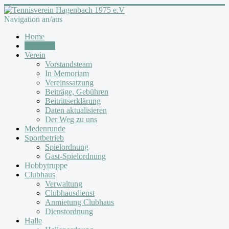
Navigation an/aus
Home
Aktuelles
Verein
Vorstandsteam
In Memoriam
Vereinssatzung
Beiträge, Gebühren
Beitrittserklärung
Daten aktualisieren
Der Weg zu uns
Medenrunde
Sportbetrieb
Spielordnung
Gast-Spielordnung
Hobbytruppe
Clubhaus
Verwaltung
Clubhausdienst
Anmietung Clubhaus
Dienstordnung
Halle