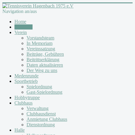
Navigation an/aus
Home
Aktuelles
Verein
Vorstandsteam
In Memoriam
Vereinssatzung
Beiträge, Gebühren
Beitrittserklärung
Daten aktualisieren
Der Weg zu uns
Medenrunde
Sportbetrieb
Spielordnung
Gast-Spielordnung
Hobbytruppe
Clubhaus
Verwaltung
Clubhausdienst
Anmietung Clubhaus
Dienstordnung
Halle