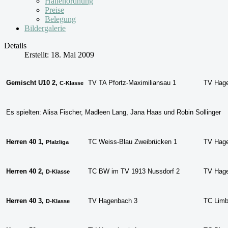
Hallenordnung
Preise
Belegung
Bildergalerie
Details
Erstellt: 18. Mai 2009
Gemischt U10 2,
TV TA Pfortz-Maximiliansau 1
TV Hag
C-Klasse
Es spielten: Alisa Fischer, Madleen Lang
, Jana Haas und Robin Sollinger
Herren 40 1
,
TC Weiss-Blau Zweibrücken 1
TV Hag
Pfalzliga
Herren 40 2
,
TC BW im TV 1913 Nussdorf 2
TV Hag
D-Klasse
Herren 40 3
,
TV Hagenbach 3
TC Limb
D-Klasse