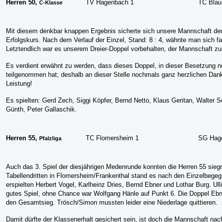
Herren 50
,
TV Hagenbach 1
TC Blau
C-Klasse
Mit diesem denkbar knappen Ergebnis sicherte sich unsere Mannschaft den 
Erfolgskurs.
Nach dem Verlauf der Einzel, Stand: 8 : 4, wähnte man sich fas
Letztendlich war es unserem Dreier-Doppel vorbehalten, der Mannschaft zu
Es verdient erwähnt zu werden, dass dieses Doppel, in dieser Besetzung 
teilgenommen hat; deshalb an dieser Stelle nochmals ganz herzlichen Dank 
Leistung!
Es spielten: Gerd Zech, Siggi Köpfer, Bernd Netto, Klaus Geritan, Walter S
Günth, Peter Gallaschik.
H
erren 55,
TC Flomersheim 1
SG Hage
Pfalzliga
Auch das 3. Spiel der diesj
ährigen Medenrunde konnten die Herren 55 siegr
Tabellendritten in Flomersheim/Frankenthal stand es nach den Einzelbege
erspielten Herbert Vogel, Karlheinz Dries, Bernd Ebner und Lothar Burg. Ull
gutes Spiel, ohne Chance war Wolfgang Hänle auf Punkt 6. Die Doppel Ebn
den Gesamtsieg. Trösch/Simon mussten leider eine Niederlage quittieren.
Damit dürfte der Klassenerhalt gesichert sein, ist doch die Mannschaft nach