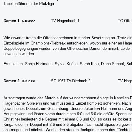
Tabellenführer in der Pfalzliga.
Damen 1,
TV Hagenbach 1
TC Offe
A-Klasse
Wie erwartet traten die Offenbacherinnen in starker Besetzung an. Trotz e
Einzelspiele im Champions-Tiebreak entschieden, wovon nur einer an Hage
Doppelb
egegnungen wurden von den Offenbacher Damen dominiert. Leider k
gewonnen werden.
Es spielten: Sonja Hartmann, Sylvia Knötig, Sarah Klau, Diana Schoof, Sa
Damen 2,
SF 1967 TA Dierbach 2
TV Hag
D-Klasse
Ausgetragen wurde das Match auf der wunderschönen Anlage in Kapellen-D
Hagenbacher Spielerin und wir mussten 1 Einzel komplett schenken. Nach d
gewonnenes Doppel zum Gesamtsieg. Unsere Joker Evi Hellmann und Angel
Hauptgewinn und lösten vorab durch einen 6:0 und 6:0 die größte Spannun
Christine) besiegten die Gegner mit einem 6:3 und 6:0, so dass es locker z
Kinga leider ihr Doppel mit 2:6 und 2:6 abgaben. Es macht Spass zu gewin
anstrengen und nächste Woche den starken Jockgrimerinnen das Fürchten 