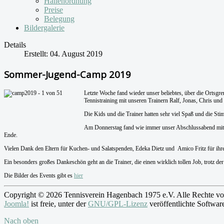
Hallenordnung
Preise
Belegung
Bildergalerie
Details
Erstellt: 04. August 2019
Sommer-Jugend-Camp 2019
Letzte Woche fand wieder unser beliebtes, über die Ortsg
Tennistraining mit unseren Trainern Ralf, Jonas, Chris und
Die Kids und die Trainer hatten sehr viel Spaß und die Sti
Am Donnerstag fand wie immer unser Abschlussabend mit 
Ende.
Vielen Dank den Eltern für Kuchen- und Salatspenden, Edeka Dietz und Amico Fritz für ihre 
Ein besonders großes Dankeschön geht an die Trainer, die einen wirklich tollen Job, trotz de
Die Bilder des Events gibt es
hier
Copyright © 2026 Tennisverein Hagenbach 1975 e.V. Alle Rechte vo
Joomla!
ist freie, unter der
GNU/GPL-Lizenz
veröffentlichte Softwar
Nach oben