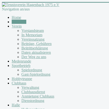
Navigation an/aus
Home
Aktuelles
Verein
Vorstandsteam
In Memoriam
Vereinssatzung
Beiträge, Gebühren
Beitrittserklärung
Daten aktualisieren
Der Weg zu uns
Medenrunde
Sportbetrieb
Spielordnung
Gast-Spielordnung
Hobbytruppe
Clubhaus
Verwaltung
Clubhausdienst
Anmietung Clubhaus
Dienstordnung
Halle