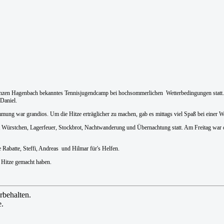
renzen Hagenbach bekanntes Tennisjugendcamp bei hochsommerlichen Wetterbedingungen statt. 
 Daniel.
mmung war grandios. Um die Hitze erträglicher zu machen, gab es mittags viel Spaß bei einer W
Würstchen, Lagerfeuer, Stockbrot, Nachtwanderung und Übernachtung statt. Am Freitag war
Rabatte, Steffi, Andreas und Hilmar für's Helfen.
r Hitze gemacht haben.
rbehalten.
e.