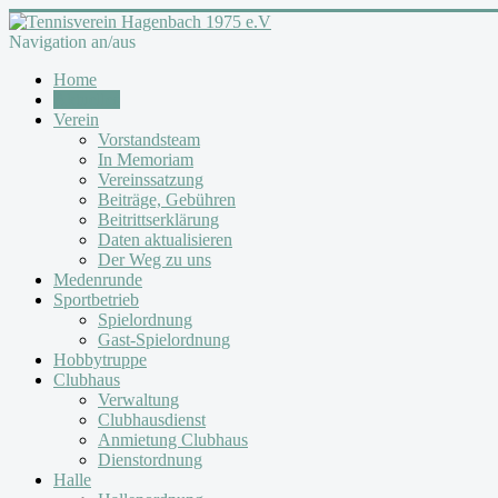
Navigation an/aus
Home
Aktuelles
Verein
Vorstandsteam
In Memoriam
Vereinssatzung
Beiträge, Gebühren
Beitrittserklärung
Daten aktualisieren
Der Weg zu uns
Medenrunde
Sportbetrieb
Spielordnung
Gast-Spielordnung
Hobbytruppe
Clubhaus
Verwaltung
Clubhausdienst
Anmietung Clubhaus
Dienstordnung
Halle