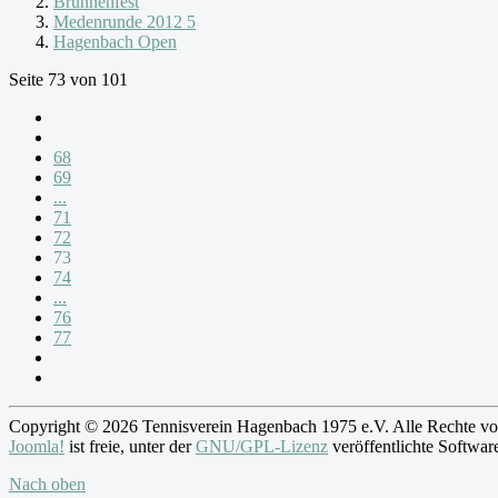
Brunnenfest
Medenrunde 2012 5
Hagenbach Open
Seite 73 von 101
68
69
...
71
72
73
74
...
76
77
Copyright © 2026 Tennisverein Hagenbach 1975 e.V. Alle Rechte vo
Joomla!
ist freie, unter der
GNU/GPL-Lizenz
veröffentlichte Softwar
Nach oben