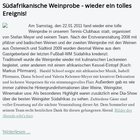
Südafrikanische Weinprobe - wieder ein tolles
Ereignis!
Am Samstag, den 22.01.2011 fand wieder eine tolle
Weinprobe in unserem Tennis-Clubhaus statt, organisiert
von Stefan Meyer und seinem Team. Nach der Erstveranstaltung 2008 mit
pfälzer und badischen Weinen und der zweiten Weinprobe mit den Weinen
aus Österreich und Südtirol 2009 wurden diesmal Weine aus dem
Gastgeberland der letzten Fußball-WM Südafrika kredenzt.
Traditionell wurde die Weinprobe wieder mit kulinarischen Leckereien
begleitet, unter anderem mit einem afrikanischen Kessel-Eintopf (Koch:
Markus Pfirrmann).
Harald Schoof sorgte mit afrikanischer Musik, Isabell
Pfirrmann, Diana Schoof und Valeria Kelemen-Meyer mit kreativer Dekoration
und leckeren Vorspeisen für ein stimmungsvolles Flair.
Außerdem gab es wie
immer zahlreiche Hintergrundinformationen über Weine, Weingüter,
Winemaker usw. Als besonderes Highlight waren zusätzlich eine Dia-Show
über die besten Weingüter Südafrikas zu sehen.
Zufriedene Gäste sind
voller Erwartung auf die nächste Veranstaltung dieser Art. Dem Sommelier und
seinem Team recht herzlichen Dank für diesen gelungenen Abend.
Bilder des
Abends gibt's hier
.
Weiterlesen ...