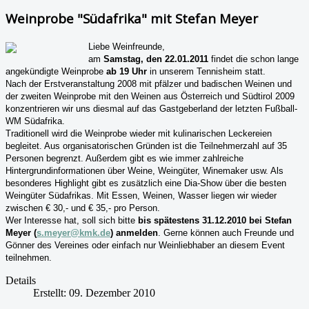
Weinprobe "Südafrika" mit Stefan Meyer
Liebe Weinfreunde,
am
Samstag, den 22.01.2011
findet die schon lange
angekündigte Weinprobe
ab 19 Uhr
in unserem Tennisheim statt.
Nach der Erstveranstaltung 2008 mit pfälzer und badischen Weinen und
der zweiten Weinprobe mit den Weinen aus Österreich und Südtirol 2009
konzentrieren wir uns diesmal auf das Gastgeberland der letzten Fußball-
WM Südafrika.
Traditionell wird die Weinprobe wieder mit kulinarischen Leckereien
begleitet. Aus organisatorischen Gründen ist die Teilnehmerzahl auf 35
Personen begrenzt. Außerdem gibt es wie immer zahlreiche
Hintergrundinformationen über Weine, Weingüter, Winemaker usw. Als
besonderes Highlight gibt es zusätzlich eine Dia-Show über die besten
Weingüter Südafrikas. Mit Essen, Weinen, Wasser liegen wir wieder
zwischen € 30,- und € 35,- pro Person.
Wer Interesse hat, soll sich bitte
bis spätestens 31.12.2010 bei Stefan
Meyer (
s.meyer@kmk.de
) anmelden
. Gerne können auch Freunde und
Gönner des Vereines oder einfach nur Weinliebhaber an diesem Event
teilnehmen.
Details
Erstellt: 09. Dezember 2010