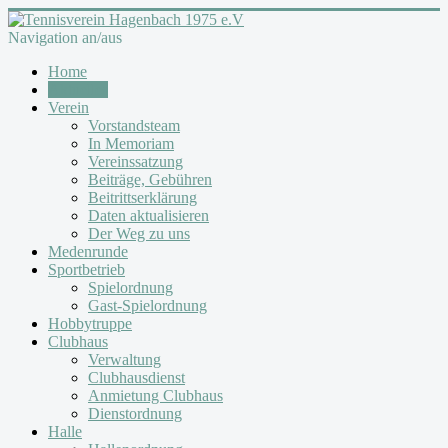
Navigation an/aus
Home
Aktuelles
Verein
Vorstandsteam
In Memoriam
Vereinssatzung
Beiträge, Gebühren
Beitrittserklärung
Daten aktualisieren
Der Weg zu uns
Medenrunde
Sportbetrieb
Spielordnung
Gast-Spielordnung
Hobbytruppe
Clubhaus
Verwaltung
Clubhausdienst
Anmietung Clubhaus
Dienstordnung
Halle