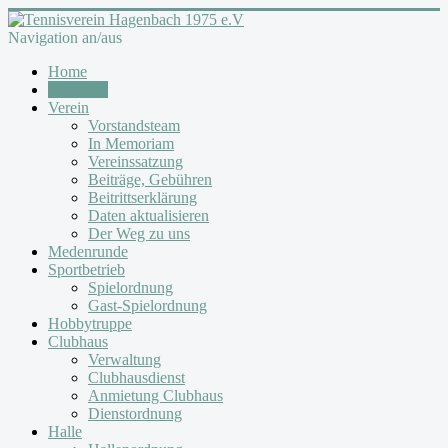
Navigation an/aus
Home
Aktuelles
Verein
Vorstandsteam
In Memoriam
Vereinssatzung
Beiträge, Gebühren
Beitrittserklärung
Daten aktualisieren
Der Weg zu uns
Medenrunde
Sportbetrieb
Spielordnung
Gast-Spielordnung
Hobbytruppe
Clubhaus
Verwaltung
Clubhausdienst
Anmietung Clubhaus
Dienstordnung
Halle