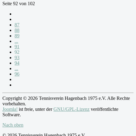
Seite 92 von 102
87
88
89
...
91
92
93
94
...
96
Copyright © 2026 Tennisverein Hagenbach 1975 e.V. Alle Rechte
vorbehalten.
Joomla!
ist freie, unter der
GNU/GPL-Lizenz
veröffentlichte
Software.
Nach oben
© 2026 Tennisverein Hagenbach 1975 e.V