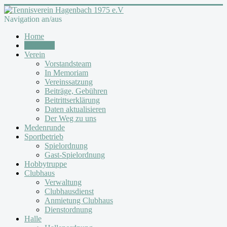
Navigation an/aus
Home
Aktuelles
Verein
Vorstandsteam
In Memoriam
Vereinssatzung
Beiträge, Gebühren
Beitrittserklärung
Daten aktualisieren
Der Weg zu uns
Medenrunde
Sportbetrieb
Spielordnung
Gast-Spielordnung
Hobbytruppe
Clubhaus
Verwaltung
Clubhausdienst
Anmietung Clubhaus
Dienstordnung
Halle