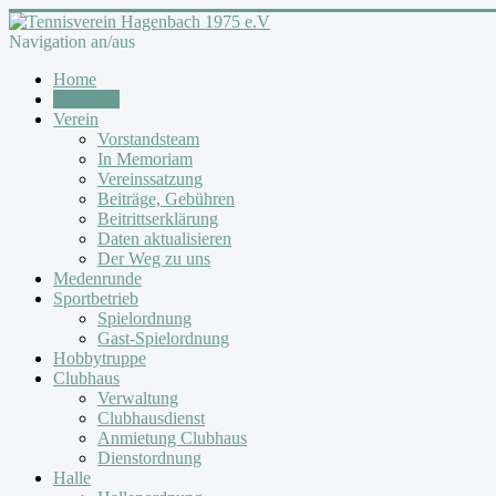
Navigation an/aus
Home
Aktuelles
Verein
Vorstandsteam
In Memoriam
Vereinssatzung
Beiträge, Gebühren
Beitrittserklärung
Daten aktualisieren
Der Weg zu uns
Medenrunde
Sportbetrieb
Spielordnung
Gast-Spielordnung
Hobbytruppe
Clubhaus
Verwaltung
Clubhausdienst
Anmietung Clubhaus
Dienstordnung
Halle