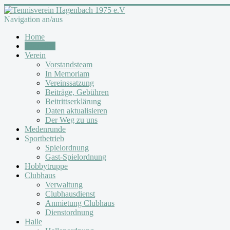
Navigation an/aus
Home
Aktuelles
Verein
Vorstandsteam
In Memoriam
Vereinssatzung
Beiträge, Gebühren
Beitrittserklärung
Daten aktualisieren
Der Weg zu uns
Medenrunde
Sportbetrieb
Spielordnung
Gast-Spielordnung
Hobbytruppe
Clubhaus
Verwaltung
Clubhausdienst
Anmietung Clubhaus
Dienstordnung
Halle