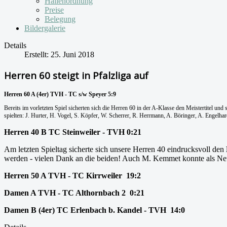
Hallenordnung
Preise
Belegung
Bildergalerie
Details
Erstellt: 25. Juni 2018
Herren 60 steigt in Pfalzliga auf
Herren 60 A (4er) TVH - TC s/w Speyer 5:9
Bereits im vorletzten Spiel sicherten sich die Herren 60 in der A-Klasse den Meistertitel u
spielten: J. Hurter, H. Vogel, S. Köpfer, W. Scherrer, R. Herrmann, A. Böringer, A. Engelhard
Herren 40 B TC Steinweiler - TVH 0:21
Am letzten Spieltag sicherte sich unsere Herren 40 eindrucksvoll den
werden - vielen Dank an die beiden! Auch M. Kemmet konnte als Ne
Herren 50 A TVH - TC Kirrweiler 19:2
Damen A TVH - TC Althornbach 2 0:21
Damen B (4er) TC Erlenbach b. Kandel - TVH 14:0