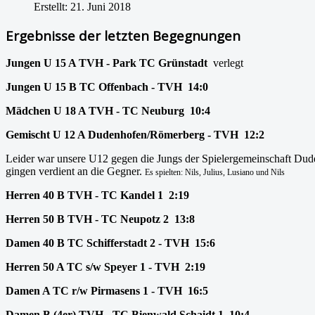
Erstellt: 21. Juni 2018
Ergebnisse der letzten Begegnungen
Jungen U 15 A TVH - Park TC Grünstadt
verlegt
Jungen U 15 B TC Offenbach - TVH 14:0
Mädchen U 18 A TVH - TC Neuburg 10:4
Gemischt U 12 A Dudenhofen/Römerberg - TVH 12:2
Leider war unsere U12 gegen die Jungs der Spielergemeinschaft Dude
gingen verdient an die Gegner.
Es spielten:
Nils, Julius, Lusiano und Nils
Herren 40 B TVH - TC Kandel 1 2:19
Herren 50 B TVH - TC Neupotz 2 13:8
Damen 40 B TC Schifferstadt 2 - TVH 15:6
Herren 50 A TC s/w Speyer 1 - TVH 2:19
Damen A TC r/w Pirmasens 1 - TVH 16:5
Damen B (4er) TVH - TC Bienwald Schaidt 1 10:4