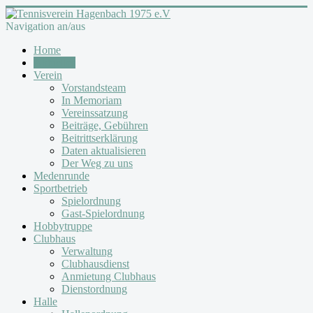
Navigation an/aus
Home
Aktuelles
Verein
Vorstandsteam
In Memoriam
Vereinssatzung
Beiträge, Gebühren
Beitrittserklärung
Daten aktualisieren
Der Weg zu uns
Medenrunde
Sportbetrieb
Spielordnung
Gast-Spielordnung
Hobbytruppe
Clubhaus
Verwaltung
Clubhausdienst
Anmietung Clubhaus
Dienstordnung
Halle