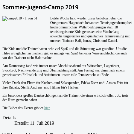
Sommer-Jugend-Camp 2019
Letzte Woche fand wieder unser beliebtes, über die
Ortsgrenzen Hagenbach bekanntes Tennisjugendcamp bei
hochsommerlichen Wetterbedingungen statt. 18
tennisbegeisterte Kids genossen eine Woche lang
abwechslungsreiches und qualitatives Tennistraining mit
unseren Trainern Ralf, Jonas, Chris und Daniel.
Die Kids und die Trainer hatten sehr viel Spaß und die Stimmung war grandios. Um die
Hitze erträglicher zu machen, gab es mittags viel Spaß bei einer Wasserschlacht, die auch
vor den Trainern nicht Halt machte.
Am Donnerstag fand wie immer unser Abschlussabend mit Würstchen, Lagerfeuer,
Stockbrot, Nachtwanderung und Übernachtung statt. Am Freitag war dann nach einem
gemeinsamen Frühstück und Aufräumen unsere tolle Tenniswoche zu Ende.
Vielen Dank den Eltern für Kuchen- und Salatspenden, Edeka Dietz und Amico Fritz für
ihre Rabatte, Steffi, Andreas und Hilmar für's Helfen.
Ein besonders großes Dankeschön geht an die Trainer, die einen wirklich tollen Job, trotz
der Hitze gemacht haben.
Die Bilder des Events gibt es
hier
Details
Erstellt: 11. Juli 2019