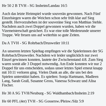
He 50 2 B TVH - SG Insheim/Landau 16:5
Auch das letzte Heimspiel wurde souverän gewonnen. Nach Fünf
Einzelsiegen waren die Weichen schon sehr früh klar auf Sieg
gestellt. Hervorzuheben ist der souveräne Sieg von Matthias Stehle.
Nachdem auch zwei Doppel gewonnen wurden, haben wir die
Vizemeisterschaft gesichert. Es war eine tolle Medenrunde unserer
Truppe. Wir freuen uns auf weiterhin so gute Zeiten.
Da A TVH - SG Rohrbach/Drusweiler 10:11
An unserem letzten Spieltag empfingen wir die Spielerinnen der SG
Rohrbach/Drusweiler. Nachdem wir leider unglücklich nur zwei
Einzel gewinnen konnten, lautete der Zwischenstand 4:8. Zum Sieg
waren somit alle 3 Doppel notwendig. Am Ende konnten wir nur 2
Doppel für uns entscheiden, sodass unser letztes Spiel erneut knapp
mit 10:11 verloren ging. Vielen Dank an alle, die uns bei den
Spielen unterstützt haben. Es spielten: Sonja Hartmann, Madleen
Lang, Sarah Grall, Susanne Gross, Vanessa Schwarz und Alisa
Fischer.
He 30 A SG TVH/Neuburg - SG Waldhambach/Insheim 2:19
He 60 PFL (4er) TVH - SG Gossersw./Pleisw./Silz 5:9