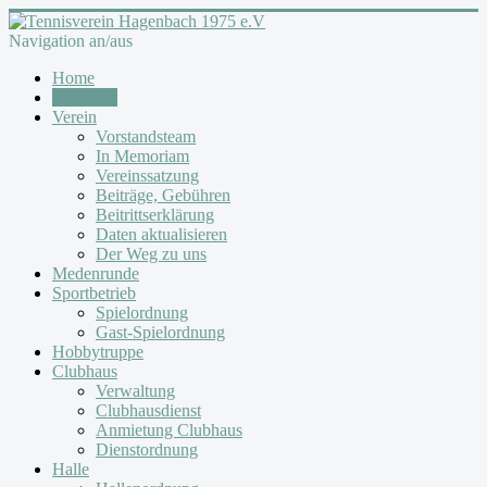
Navigation an/aus
Home
Aktuelles
Verein
Vorstandsteam
In Memoriam
Vereinssatzung
Beiträge, Gebühren
Beitrittserklärung
Daten aktualisieren
Der Weg zu uns
Medenrunde
Sportbetrieb
Spielordnung
Gast-Spielordnung
Hobbytruppe
Clubhaus
Verwaltung
Clubhausdienst
Anmietung Clubhaus
Dienstordnung
Halle