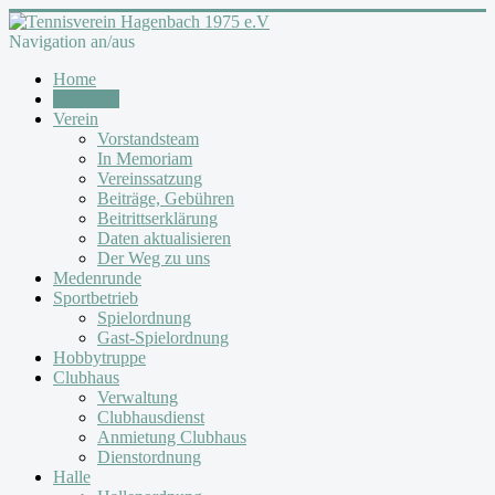
Navigation an/aus
Home
Aktuelles
Verein
Vorstandsteam
In Memoriam
Vereinssatzung
Beiträge, Gebühren
Beitrittserklärung
Daten aktualisieren
Der Weg zu uns
Medenrunde
Sportbetrieb
Spielordnung
Gast-Spielordnung
Hobbytruppe
Clubhaus
Verwaltung
Clubhausdienst
Anmietung Clubhaus
Dienstordnung
Halle