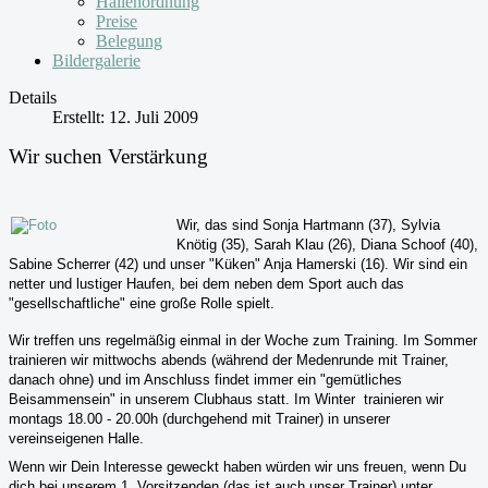
Hallenordnung
Preise
Belegung
Bildergalerie
Details
Erstellt: 12. Juli 2009
Wir suchen Verstärkung
Wir, das sind Sonja Hartmann (37), Sylvia
Knötig
(35), Sarah Klau (26), Diana Schoof (40),
Sabine
Scherrer
(42) und unser "Küken" Anja
Hamerski
(16). Wir sind ein
netter und lustiger Haufen, bei dem neben dem Sport auch das
"gesellschaftliche" eine große Rolle spielt.
Wir treffen uns regelmäßig einmal in der Woche zum Training. Im Sommer
trainieren wir mittwochs abends (während der
Medenrunde
mit Trainer,
danach ohne) und im Anschluss findet immer ein "gemütliches
Beisammensein" in unserem Clubhaus statt. Im Winter trainieren wir
montags 18.00 - 20.00h (durchgehend mit Trainer) in unserer
vereinseigenen Halle.
Wenn wir Dein Interesse geweckt haben würden wir uns freuen, wenn Du
dich bei unserem 1. Vorsitzenden (das ist auch unser Trainer) unter