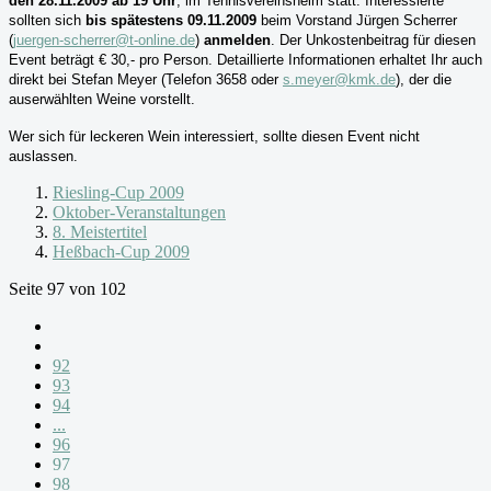
den 28.11.2009 ab 19 Uhr
, im Tennisvereinsheim statt. Interessierte
sollten sich
bis spätestens 09.11.2009
beim Vorstand Jürgen
Scherrer
(
juergen-scherrer@t-online.de
)
anmelden
. Der Unkostenbeitrag für diesen
Event beträgt € 30,- pro Person. Detaillierte Informationen erhaltet Ihr auch
direkt bei
Stefan Meyer
(Telefon 3658 oder
s.meyer@kmk.de
), der die
auserwählten Weine vorstellt.
Wer sich für leckeren Wein interessiert, sollte diesen Event nicht
auslassen.
Riesling-Cup 2009
Oktober-Veranstaltungen
8. Meistertitel
Heßbach-Cup 2009
Seite 97 von 102
92
93
94
...
96
97
98