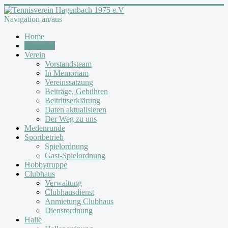
Navigation an/aus
Home
Aktuelles
Verein
Vorstandsteam
In Memoriam
Vereinssatzung
Beiträge, Gebühren
Beitrittserklärung
Daten aktualisieren
Der Weg zu uns
Medenrunde
Sportbetrieb
Spielordnung
Gast-Spielordnung
Hobbytruppe
Clubhaus
Verwaltung
Clubhausdienst
Anmietung Clubhaus
Dienstordnung
Halle